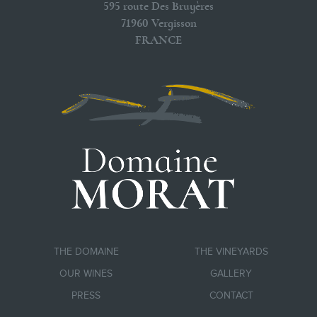
595 route Des Bruyères
71960 Vergisson
FRANCE
THE DOMAINE
THE VINEYARDS
OUR WINES
GALLERY
PRESS
CONTACT